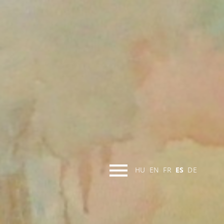
HU
EN
FR
ES
DE