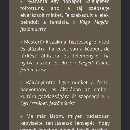
« Nyaranta egy hónapot Szigligeten
töltöttünk, ahol a táj szépsége
elvarázsolt minket. Felszabadult a lélek,
beindult a fantázia. »
Vágó Magda,
festőművész
« Mesterünk szakmai tisztességre intett
és alázatra, ha ecset van a kézben, de
fürkész áhítatra és leleményre, ha
nyitva a szem és elme. »
Szegedi Csaba,
festőművész
« Ráirányította figyelmünket a festői
hagyomány, és általában az emberi
kultúra gazdagságára és szépségére. »
Egri
Erzsébet
,
festő
művész
« Ma már látom, milyen tudatosan
képviselte tanításának lényegét, hogy
vannak korokon átívelő festői értékek,