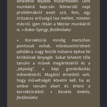
emelettel feljebbi műtermében. Lent
munkáink kapcsán felmerülő napi
problémákról esett szó, fent, egy
irtózatos erősségű tea mellett, minden
másról, igen ritkán a Mester munkáiról
is. »
Bokor
György
,
festő
művész
« Korrektúrái mindig metszően
pontosak voltak, művészettörténeti
példákra, nagy festők műveire építve fel
kritikáinak lényegét. Sokat lehetett tőle
tanulni a művek megértéséről és a
„képiség”, a képi gondolkodás
mibenlétéről. Magától értetődő volt,
hogy műveltségét követni kell, ha az
ember tanulni akart és érteni a
korrektúráiból. »
Kecskés András
,
festő
művész