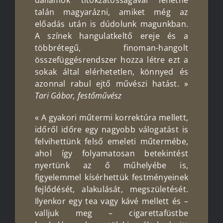
talán magyarázni, amiket még az
előadás után is dúdolunk magunkban.
A színek hangulatkeltő ereje és a
többrétegű, finoman-hangolt
összefüggésrendszer hozza létre ezt a
sokak által elérhetetlen, könnyed és
azonnal rabul ejtő művészi hatást. »
Tari Gábor,
festő
művész
« A gyakori műtermi korrektúra mellett,
időről időre egy nagyobb válogatást is
felvihettünk felső emeleti műtermébe,
ahol így folyamatosan betekintést
nyertünk az ő műhelyébe is,
figyelemmel kísérhettük festményeinek
fejlődését, alakulását, megszületését.
Ilyenkor egy tea vagy kávé mellett és –
valljuk meg – cigarettafüstbe