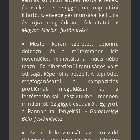
és ezeket tehetséggel, nap-nap utáni
kitartó, szenvedélyes munkával kell újra
és újra meghódítani, felmutatni. »
Magyari
Márton
,
festőművész
« Mester korán szeretett bejönni,
dolgozni és a műteremben lelt
növendékét felinvitálta a műtermébe
teázni. Ez hihetetlenül tanulságos volt:
ott saját képeiről is beszélt. A képi ötlet
megfoganásától a kompozíciós
problémák megoldásán át a
festéstechnikai részletekbe menően
mindenről. Szigliget csodáiról, Egryről,
a Pannon táj fényeiről. »
Garamvölgyi
Béla, festőművész
« Az ő kolorizmusát az örökzöld
dallamok titokzatosságával lehetne