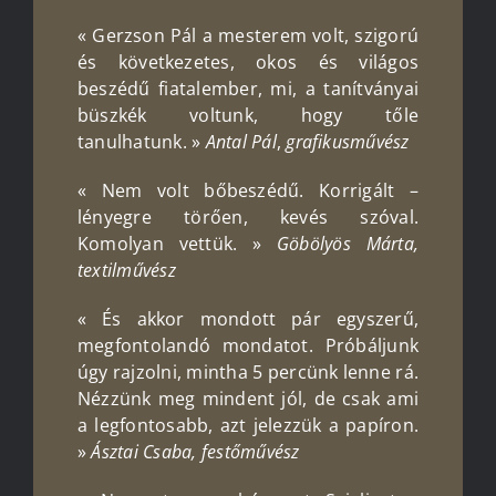
« Gerzson Pál a mesterem volt, szigorú
és következetes, okos és világos
beszédű fiatalember, mi, a tanítványai
büszkék voltunk, hogy tőle
tanulhatunk. »
Antal
Pál
,
grafikusművész
« Nem volt bőbeszédű. Korrigált –
lényegre törően, kevés szóval.
Komolyan vettük. »
Göbölyös Márta,
textilművész
« És akkor mondott pár egyszerű,
megfontolandó mondatot. Próbáljunk
úgy rajzolni, mintha 5 percünk lenne rá.
Nézzünk meg mindent jól, de csak ami
a legfontosabb, azt jelezzük a papíron.
»
Ásztai Csaba, festőművész