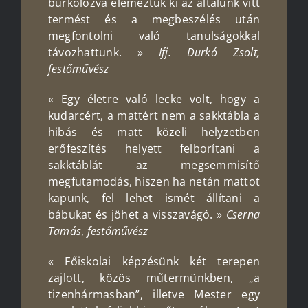
burkolózva elemeztük ki az általunk vitt
termést és a megbeszélés után
megfontolni való tanulságokkal
távozhattunk. »
Ifj. Durkó
Zsolt,
festőművész
« Egy életre való lecke volt, hogy a
kudarcért, a mattért nem a sakktábla a
hibás és matt közeli helyzetben
erőfeszítés helyett felborítani a
sakktáblát az megsemmisítő
megfutamodás, hiszen ha netán mattot
kapunk, fel lehet ismét állítani a
bábukat és jöhet a visszavágó. »
Cserna
Tamás
,
festőművész
« Főiskolai képzésünk két terepen
zajlott, közös műtermünkben, „a
tizenhármasban”, illetve Mester egy