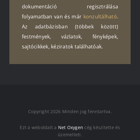
dokumentáció regisztrálása
folyamatban van és már
konzultálható
.
Az adatbázisban (többek között)
festmények, vázlatok, fényképek,
sajtócikkek, kéziratok találhatóak.
Copyright 2026 Minden jog fenntartva.
Ezt a weboldalt a
Net Oxygen
cég készítette és
üzemelteti.