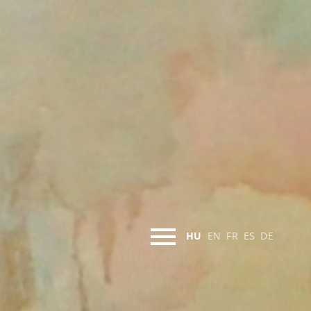
HU
EN
FR
ES
DE